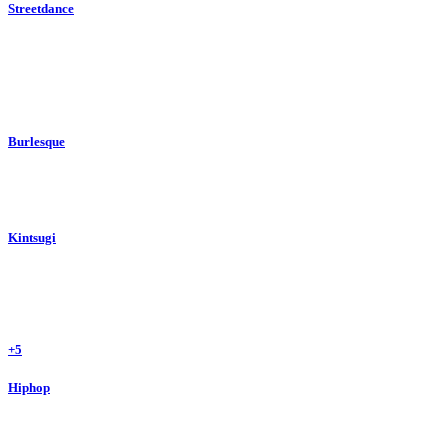
Streetdance
Burlesque
Kintsugi
+5
Hiphop