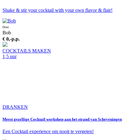
Shake & stir your cocktail with your own flavor & flair!
Door
Bob
€ 0,-
p.p.
COCKTAILS MAKEN
1,5 uur
DRANKEN
Meest gezellige Cocktail workshop aan het strand van Scheveningen
Een Cocktail experience om nooit te vergeten!