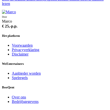
lezen
Door
Marco
€ 25,-
p.p.
Het platform
Voorwaarden
Privacyverklaring
Disclaimer
We
Entertainers
Aanbieder worden
Spelregels
BooQent
Over ons
Bedrijfsgegevens