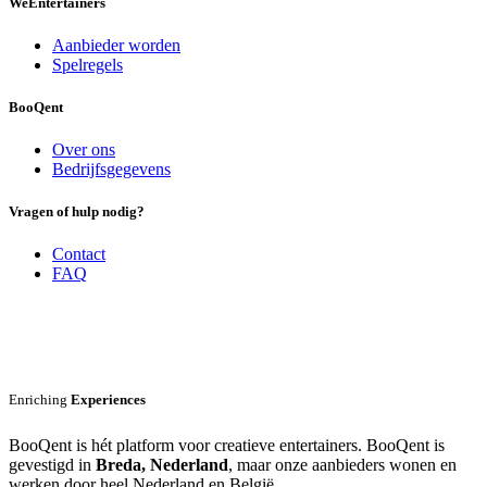
We
Entertainers
Aanbieder worden
Spelregels
BooQent
Over ons
Bedrijfsgegevens
Vragen of hulp nodig?
Contact
FAQ
Enriching
Experiences
BooQent is hét platform voor creatieve entertainers. BooQent is
gevestigd in
Breda, Nederland
, maar onze aanbieders wonen en
werken door heel Nederland en België.