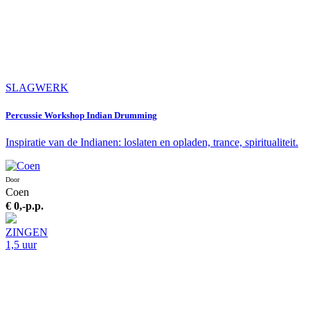
SLAGWERK
Percussie Workshop Indian Drumming
Inspiratie van de Indianen: loslaten en opladen, trance, spiritualiteit.
Door
Coen
€ 0,-
p.p.
ZINGEN
1,5 uur