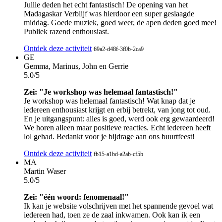
Jullie deden het echt fantastisch! De opening van het
Madagaskar Verblijf was hierdoor een super geslaagde
middag. Goede muziek, goed weer, de apen deden goed mee!
Publiek razend enthousiast.
Ontdek deze activiteit
69a2-d48f-3f0b-2ca9
GE
Gemma, Marinus, John en Gerrie
5.0/5
Zei: "Je workshop was helemaal fantastisch!"
Je workshop was helemaal fantastisch! Wat knap dat je
iedereen enthousiast krijgt en erbij betrekt, van jong tot oud.
En je uitgangspunt: alles is goed, werd ook erg gewaardeerd!
We horen alleen maar positieve reacties. Echt iedereen heeft
lol gehad. Bedankt voor je bijdrage aan ons buurtfeest!
Ontdek deze activiteit
fb15-a1bd-a2ab-cf5b
MA
Martin Waser
5.0/5
Zei: "één woord: fenomenaal!"
Ik kan je website volschrijven met het spannende gevoel wat
iedereen had, toen ze de zaal inkwamen. Ook kan ik een