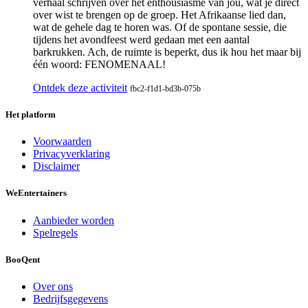
verhaal schrijven over het enthousiasme van jou, wat je direct
over wist te brengen op de groep. Het Afrikaanse lied dan,
wat de gehele dag te horen was. Of de spontane sessie, die
tijdens het avondfeest werd gedaan met een aantal
barkrukken. Ach, de ruimte is beperkt, dus ik hou het maar bij
één woord: FENOMENAAL!
Ontdek deze activiteit
fbc2-f1d1-bd3b-075b
Het platform
Voorwaarden
Privacyverklaring
Disclaimer
We
Entertainers
Aanbieder worden
Spelregels
BooQent
Over ons
Bedrijfsgegevens