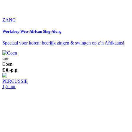
ZANG
Workshop West-African Sing-Along
Speciaal voor koren: heerlijk zingen & swingen op z’n Afrikaans!
Door
Coen
€ 0,-
p.p.
PERCUSSIE
1,5 uur