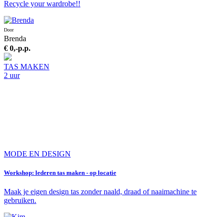
Recycle your wardrobe!!
Door
Brenda
€ 0,-
p.p.
TAS MAKEN
2 uur
MODE EN DESIGN
Workshop: lederen tas maken - op locatie
Maak je eigen design tas zonder naald, draad of naaimachine te
gebruiken.