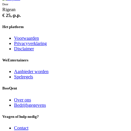
Door
Rigean
€ 25,-
p.p.
Het platform
Voorwaarden
Privacyverklaring
Disclaimer
We
Entertainers
Aanbieder worden
Spelregels
BooQent
Over ons
Bedrijfsgegevens
Vragen of hulp nodig?
Contact